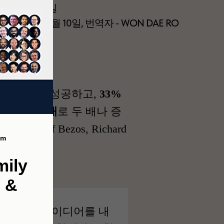
023년 9월 4일
: 2024년 2월 10일, 번역자 - WON DAE RO
시드 펀딩에 성공하고,
33%
의 수는
877개
로 두 배나 증
, Jeff Bezos, Richard
am
mily
s &
입니다. 아이디어를 내