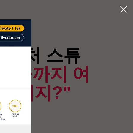
 벤처 스튜
"방금까지 여
 간거지?"