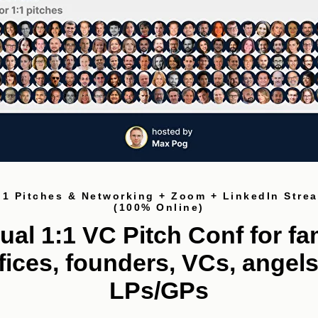
날짜: 2
저자: Max Pog
한 대규모
번역 날짜
스타트업은 기존 스타트업보다 2배 더 빨리 
한
2018년부터 2023년까지 스타트업 스튜디오
약한 선수로는 Peter Thiel, Marc Andreessen
:1 Pitches & Networking + Zoom + LinkedIn Stre
(100% Online)
tual 1:1 VC Pitch Conf for fa
fices, founders, VCs, angel
LPs/GPs
 처음부터 반복적으로 스타트업을 만드는 조직