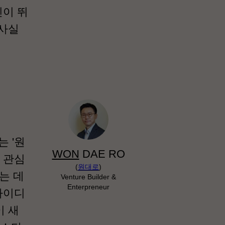
신이 뛰
 사실
 '원
WON
DAE RO
 관심
(
원대로
)
는 데
Venture Builder &
Enterpreneur
아이디
이 새