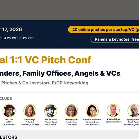
스타트업 스튜디오.
한 흥분과 비판:
00만불은 다 어디